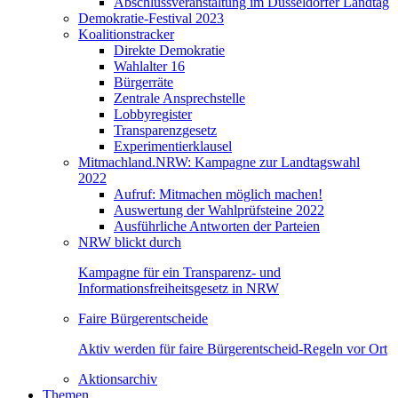
Abschlussveranstaltung im Düsseldorfer Landtag
Demokratie-Festival 2023
Koalitionstracker
Direkte Demokratie
Wahlalter 16
Bürgerräte
Zentrale Ansprechstelle
Lobbyregister
Transparenzgesetz
Experimentierklausel
Mitmachland.NRW: Kampagne zur Landtagswahl
2022
Aufruf: Mitmachen möglich machen!
Auswertung der Wahlprüfsteine 2022
Ausführliche Antworten der Parteien
NRW blickt durch
Kampagne für ein Transparenz- und
Informationsfreiheitsgesetz in NRW
Faire Bürgerentscheide
Aktiv werden für faire Bürgerentscheid-Regeln vor Ort
Aktionsarchiv
Themen