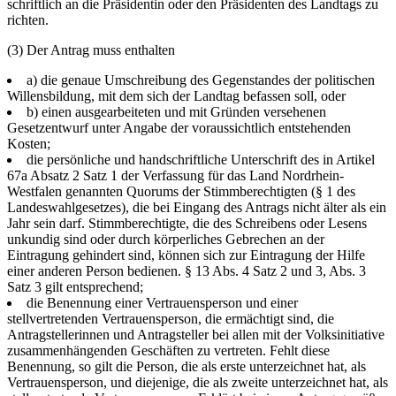
schriftlich an die Präsidentin oder den Präsidenten des Landtags zu
richten.
(3) Der Antrag muss enthalten
a) die genaue Umschreibung des Gegenstandes der politischen
Willensbildung, mit dem sich der Landtag befassen soll, oder
b) einen ausgearbeiteten und mit Gründen versehenen
Gesetzentwurf unter Angabe der voraussichtlich entstehenden
Kosten;
die persönliche und handschriftliche Unterschrift des in Artikel
67a Absatz 2 Satz 1 der Verfassung für das Land Nordrhein-
Westfalen genannten Quorums der Stimmberechtigten (§ 1 des
Landeswahlgesetzes), die bei Eingang des Antrags nicht älter als ein
Jahr sein darf. Stimmberechtigte, die des Schreibens oder Lesens
unkundig sind oder durch körperliches Gebrechen an der
Eintragung gehindert sind, können sich zur Eintragung der Hilfe
einer anderen Person bedienen. § 13 Abs. 4 Satz 2 und 3, Abs. 3
Satz 3 gilt entsprechend;
die Benennung einer Vertrauensperson und einer
stellvertretenden Vertrauensperson, die ermächtigt sind, die
Antragstellerinnen und Antragsteller bei allen mit der Volksinitiative
zusammenhängenden Geschäften zu vertreten. Fehlt diese
Benennung, so gilt die Person, die als erste unterzeichnet hat, als
Vertrauensperson, und diejenige, die als zweite unterzeichnet hat, als