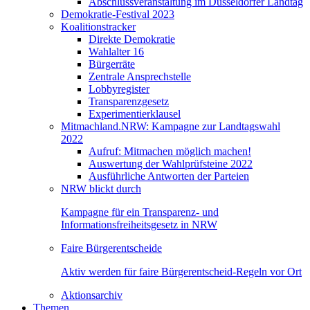
Abschlussveranstaltung im Düsseldorfer Landtag
Demokratie-Festival 2023
Koalitionstracker
Direkte Demokratie
Wahlalter 16
Bürgerräte
Zentrale Ansprechstelle
Lobbyregister
Transparenzgesetz
Experimentierklausel
Mitmachland.NRW: Kampagne zur Landtagswahl
2022
Aufruf: Mitmachen möglich machen!
Auswertung der Wahlprüfsteine 2022
Ausführliche Antworten der Parteien
NRW blickt durch
Kampagne für ein Transparenz- und
Informationsfreiheitsgesetz in NRW
Faire Bürgerentscheide
Aktiv werden für faire Bürgerentscheid-Regeln vor Ort
Aktionsarchiv
Themen