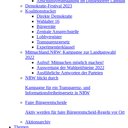
Abschlussveranstaltung im Düsseldorfer Landtag
Demokratie-Festival 2023
Koalitionstracker
Direkte Demokratie
Wahlalter 16
Bürgerräte
Zentrale Ansprechstelle
Lobbyregister
Transparenzgesetz
Experimentierklausel
Mitmachland.NRW: Kampagne zur Landtagswahl
2022
Aufruf: Mitmachen möglich machen!
Auswertung der Wahlprüfsteine 2022
Ausführliche Antworten der Parteien
NRW blickt durch
Kampagne für ein Transparenz- und
Informationsfreiheitsgesetz in NRW
Faire Bürgerentscheide
Aktiv werden für faire Bürgerentscheid-Regeln vor Ort
Aktionsarchiv
Themen