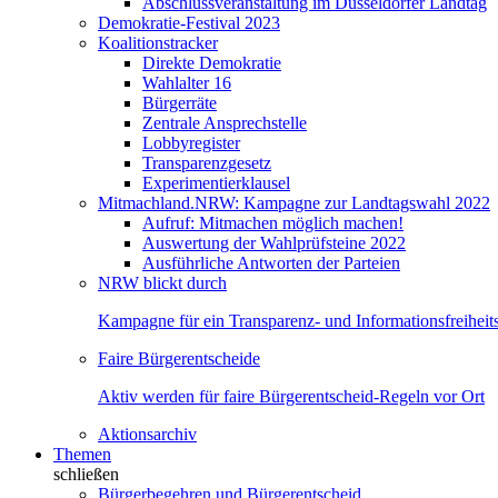
Abschlussveranstaltung im Düsseldorfer Landtag
Demokratie-Festival 2023
Koalitionstracker
Direkte Demokratie
Wahlalter 16
Bürgerräte
Zentrale Ansprechstelle
Lobbyregister
Transparenzgesetz
Experimentierklausel
Mitmachland.NRW: Kampagne zur Landtagswahl 2022
Aufruf: Mitmachen möglich machen!
Auswertung der Wahlprüfsteine 2022
Ausführliche Antworten der Parteien
NRW blickt durch
Kampagne für ein Transparenz- und Informationsfreihei
Faire Bürgerentscheide
Aktiv werden für faire Bürgerentscheid-Regeln vor Ort
Aktionsarchiv
Themen
schließen
Bürgerbegehren und Bürgerentscheid