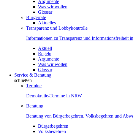
Argumente
Was wir wollen
Glossar
Bürgerräte
Aktuelles
Transparenz und Lobbykontrolle
Informationen zu Transparenz und Informationsfreiheit
Aktuell
Regeln
Argumente
Was wir wollen
Glossar
Service & Beratung
schließen
Termine
Demokratie-Termine in NRW
Beratung
Beratung von Bürgerbegehren, Volksbegehren und Ab
Bürgerbegehren
Volksbegehren