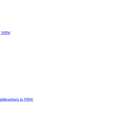
 in NRW
wahlbegehren in NRW