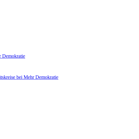
hr Demokratie
tskreise bei Mehr Demokratie