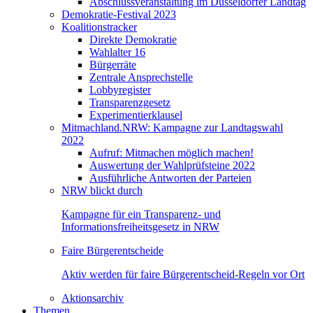
Abschlussveranstaltung im Düsseldorfer Landtag
Demokratie-Festival 2023
Koalitionstracker
Direkte Demokratie
Wahlalter 16
Bürgerräte
Zentrale Ansprechstelle
Lobbyregister
Transparenzgesetz
Experimentierklausel
Mitmachland.NRW: Kampagne zur Landtagswahl
2022
Aufruf: Mitmachen möglich machen!
Auswertung der Wahlprüfsteine 2022
Ausführliche Antworten der Parteien
NRW blickt durch
Kampagne für ein Transparenz- und
Informationsfreiheitsgesetz in NRW
Faire Bürgerentscheide
Aktiv werden für faire Bürgerentscheid-Regeln vor Ort
Aktionsarchiv
Themen