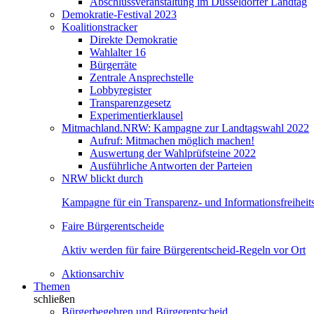
Abschlussveranstaltung im Düsseldorfer Landtag
Demokratie-Festival 2023
Koalitionstracker
Direkte Demokratie
Wahlalter 16
Bürgerräte
Zentrale Ansprechstelle
Lobbyregister
Transparenzgesetz
Experimentierklausel
Mitmachland.NRW: Kampagne zur Landtagswahl 2022
Aufruf: Mitmachen möglich machen!
Auswertung der Wahlprüfsteine 2022
Ausführliche Antworten der Parteien
NRW blickt durch
Kampagne für ein Transparenz- und Informationsfreihei
Faire Bürgerentscheide
Aktiv werden für faire Bürgerentscheid-Regeln vor Ort
Aktionsarchiv
Themen
schließen
Bürgerbegehren und Bürgerentscheid