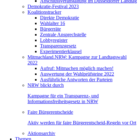
Abschlussveranstaltung im Düsseldorfer Landtag
Demokratie-Festival 2023
Koalitionstracker
Direkte Demokratie
Wahlalter 16
Bürgerräte
Zentrale Ansprechstelle
Lobbyregister
Transparenzgesetz
Experimentierklausel
Mitmachland.NRW: Kampagne zur Landtagswahl
2022
Aufruf: Mitmachen möglich machen!
Auswertung der Wahlprüfsteine 2022
Ausführliche Antworten der Parteien
NRW blickt durch
Kampagne für ein Transparenz- und
Informationsfreiheitsgesetz in NRW
Faire Bürgerentscheide
Aktiv werden für faire Bürgerentscheid-Regeln vor Ort
Aktionsarchiv
Themen