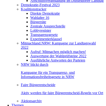
Abschlussveranstaltung im Düsseldorfer Landtag
Demokratie-Festival 2023
Koalitionstracker
Direkte Demokratie
Wahlalter 16
Bürgerräte
Zentrale Ansprechstelle
Lobbyregister
Transparenzgesetz
Experimentierklausel
Mitmachland.NRW: Kampagne zur Landtagswahl
2022
Aufruf: Mitmachen möglich machen!
Auswertung der Wahlprüfsteine 2022
Ausführliche Antworten der Parteien
NRW blickt durch
Kampagne für ein Transparenz- und
Informationsfreiheitsgesetz in NRW
Faire Bürgerentscheide
Aktiv werden für faire Bürgerentscheid-Regeln vor Ort
Aktionsarchiv
Themen