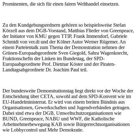
Prominenten, die sich für einen fairen Welthandel einsetzen.
Zu den Kundgebungsrednern gehören so beispielsweise Stefan
Körzell aus dem DGB-Vorstand, Matthias Flieder von Greenpeace,
der Initiator von KMU gegen TTIP, Frank Immendorf, Gabriele
Schmidt von ver.di und der Kölner Autor Werner Rügemer. An
einem Parteientalk zum Thema der Demonstration nehmen der
Grünen-Europaabgeordnete Sven Giegold, Sahra Wagenknecht,
Fraktionschefin der Linken im Bundestag, der SPD-
Europaabgeordnete Prof. Dietmar Köster und der Piraten-
Landtagsabgeordnete Dr. Joachim Paul teil.
Der bundesweite Demonstrationstag liegt direkt vor der Woche der
Entscheidung über CETA, sowohl auf dem SPD-Konvent wie im
EU-Handelministerrat. Er wird von einem breiten Bündnis aus
Organisationen, Gewerkschaften und Jugendverbänden getragen.
Dabei sind etwa der DGB, Umweltschutzorganisationen wie
BUND, Greenpeace, NABU und WWF, die Katholische
Arbeitnehmerbewegung KAB sowie Bürgerrechtsorganisationen
wie Lobbycontrol und Mehr Demokratie.