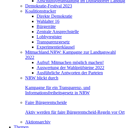
Abschlussveranstaltung im Düsseldorfer Landtag
Demokratie-Festival 2023
Koalitionstracker
Direkte Demokratie
Wahlalter 16
Bürgerräte
Zentrale Ansprechstelle
Lobbyregister
Transparenzgesetz
Experimentierklausel
Mitmachland.NRW: Kampagne zur Landtagswahl
2022
Aufruf: Mitmachen möglich machen!
Auswertung der Wahlprüfsteine 2022
Ausführliche Antworten der Parteien
NRW blickt durch
Kampagne für ein Transparenz- und
Informationsfreiheitsgesetz in NRW
Faire Bürgerentscheide
Aktiv werden für faire Bürgerentscheid-Regeln vor Ort
Aktionsarchiv
Themen