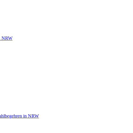
 in NRW
wahlbegehren in NRW