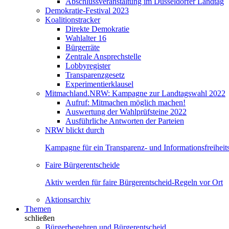
Abschlussveranstaltung im Düsseldorfer Landtag
Demokratie-Festival 2023
Koalitionstracker
Direkte Demokratie
Wahlalter 16
Bürgerräte
Zentrale Ansprechstelle
Lobbyregister
Transparenzgesetz
Experimentierklausel
Mitmachland.NRW: Kampagne zur Landtagswahl 2022
Aufruf: Mitmachen möglich machen!
Auswertung der Wahlprüfsteine 2022
Ausführliche Antworten der Parteien
NRW blickt durch
Kampagne für ein Transparenz- und Informationsfreihei
Faire Bürgerentscheide
Aktiv werden für faire Bürgerentscheid-Regeln vor Ort
Aktionsarchiv
Themen
schließen
Bürgerbegehren und Bürgerentscheid