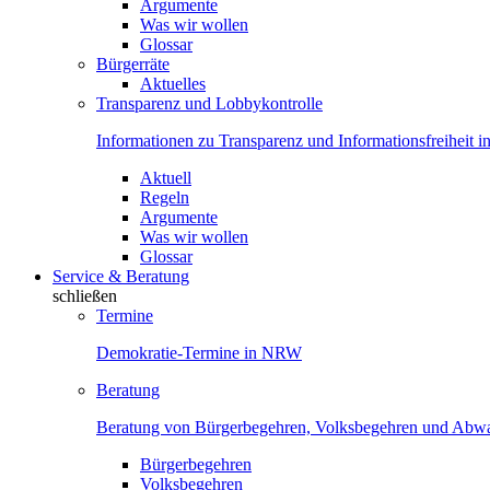
Argumente
Was wir wollen
Glossar
Bürgerräte
Aktuelles
Transparenz und Lobbykontrolle
Informationen zu Transparenz und Informationsfreiheit
Aktuell
Regeln
Argumente
Was wir wollen
Glossar
Service & Beratung
schließen
Termine
Demokratie-Termine in NRW
Beratung
Beratung von Bürgerbegehren, Volksbegehren und Ab
Bürgerbegehren
Volksbegehren