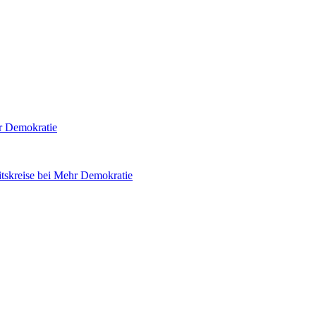
hr Demokratie
tskreise bei Mehr Demokratie