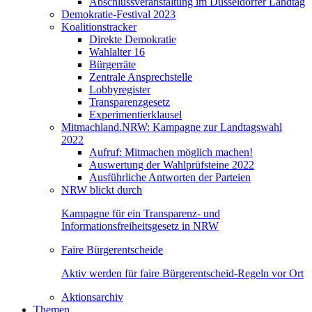
Abschlussveranstaltung im Düsseldorfer Landtag
Demokratie-Festival 2023
Koalitionstracker
Direkte Demokratie
Wahlalter 16
Bürgerräte
Zentrale Ansprechstelle
Lobbyregister
Transparenzgesetz
Experimentierklausel
Mitmachland.NRW: Kampagne zur Landtagswahl
2022
Aufruf: Mitmachen möglich machen!
Auswertung der Wahlprüfsteine 2022
Ausführliche Antworten der Parteien
NRW blickt durch
Kampagne für ein Transparenz- und
Informationsfreiheitsgesetz in NRW
Faire Bürgerentscheide
Aktiv werden für faire Bürgerentscheid-Regeln vor Ort
Aktionsarchiv
Themen