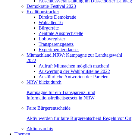
Abschlussveranstaltung im Düsseldorfer Landtag
Demokratie-Festival 2023
Koalitionstracker
Direkte Demokratie
Wahlalter 16
Bürgerräte
Zentrale Ansprechstelle
Lobbyregister
Transparenzgesetz
Experimentierklausel
Mitmachland.NRW: Kampagne zur Landtagswahl
2022
Aufruf: Mitmachen möglich machen!
Auswertung der Wahlprüfsteine 2022
Ausführliche Antworten der Parteien
NRW blickt durch
Kampagne für ein Transparenz- und
Informationsfreiheitsgesetz in NRW
Faire Bürgerentscheide
Aktiv werden für faire Bürgerentscheid-Regeln vor Ort
Aktionsarchiv
Themen