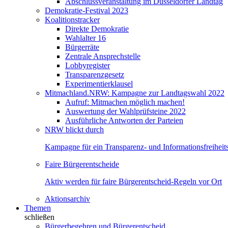
Abschlussveranstaltung im Düsseldorfer Landtag
Demokratie-Festival 2023
Koalitionstracker
Direkte Demokratie
Wahlalter 16
Bürgerräte
Zentrale Ansprechstelle
Lobbyregister
Transparenzgesetz
Experimentierklausel
Mitmachland.NRW: Kampagne zur Landtagswahl 2022
Aufruf: Mitmachen möglich machen!
Auswertung der Wahlprüfsteine 2022
Ausführliche Antworten der Parteien
NRW blickt durch
Kampagne für ein Transparenz- und Informationsfreihei
Faire Bürgerentscheide
Aktiv werden für faire Bürgerentscheid-Regeln vor Ort
Aktionsarchiv
Themen
schließen
Bürgerbegehren und Bürgerentscheid