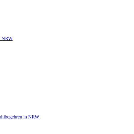
 in NRW
wahlbegehren in NRW