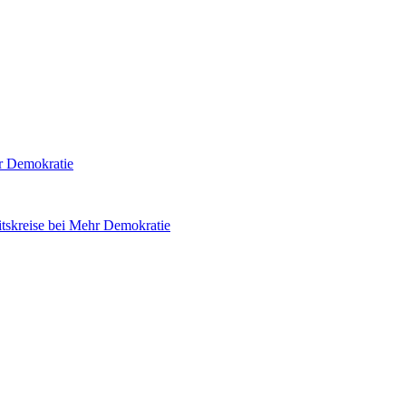
hr Demokratie
tskreise bei Mehr Demokratie