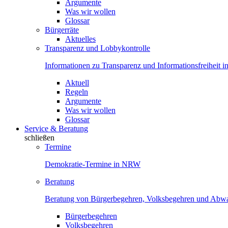
Argumente
Was wir wollen
Glossar
Bürgerräte
Aktuelles
Transparenz und Lobbykontrolle
Informationen zu Transparenz und Informationsfreiheit
Aktuell
Regeln
Argumente
Was wir wollen
Glossar
Service & Beratung
schließen
Termine
Demokratie-Termine in NRW
Beratung
Beratung von Bürgerbegehren, Volksbegehren und Ab
Bürgerbegehren
Volksbegehren