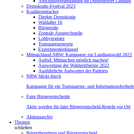
Abschlussveranstaltung im Düsseldorfer Landtag
Demokratie-Festival 2023
Koalitionstracker
Direkte Demokratie
Wahlalter 16
Bürgerräte
Zentrale Ansprechstelle
Lobbyregister
Transparenzgesetz
Experimentierklausel
Mitmachland.NRW: Kampagne zur Landtagswahl 2022
Aufruf: Mitmachen möglich machen!
Auswertung der Wahlprüfsteine 2022
Ausführliche Antworten der Parteien
NRW blickt durch
Kampagne für ein Transparenz- und Informationsfreihei
Faire Bürgerentscheide
Aktiv werden für faire Bürgerentscheid-Regeln vor Ort
Aktionsarchiv
Themen
schließen
Bürgerbegehren und Bürgerentscheid