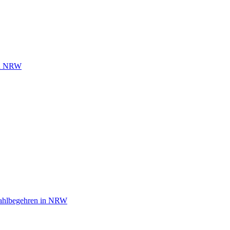
 in NRW
wahlbegehren in NRW