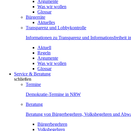
Argumente
Was wir wollen
Glossar
Bürgerräte
Aktuelles
Transparenz und Lobbykontrolle
Informationen zu Transparenz und Informationsfreiheit
Aktuell
Regeln
Argumente
Was wir wollen
Glossar
Service & Beratung
schließen
Termine
Demokratie-Termine in NRW
Beratung
Beratung von Bürgerbegehren, Volksbegehren und Ab
Bürgerbegehren
Volksbegehren