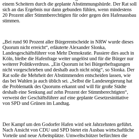
einem Scheitern durch die geplante Abstimmungshürde. Der Rat soll
sich an das Ergebnis nur dann gebunden fühlen, wenn mindestens
20 Prozent aller Stimmberechtigten für oder gegen den Hafenausbau
stimmen.
„Bei rund 90 Prozent aller Bürgerentscheide in NRW wurde dieses
Quorum nicht erreicht“, erläuterte Alexander Slonka,
Landesgeschäftsführer von Mehr Demokratie. Passiere dies auch in
Köln, bleibe die Hafenfrage weiter ungelöst und für die Bürger nur
weiterer Politikverdruss. „Ein Quorum ist bei Bürgerbefragungen
nicht vorgeschrieben und deshalb auch nicht nötig“, so Slonka. Der
Rat solle die Mehrheit der Abstimmenden entscheiden lassen, wie
das bei Wahlen ja auch üblich sei. „Selbst die Landesregierung hat
die Problematik des Quorums erkannt und will für große Städte
deshalb eine Senkung auf zehn Prozent der Stimmberechtigten“,
verweist der Geschäftsführer auf eine geplante Gesetzesinitiative
von SPD und Grünen im Landtag.
Der Kampf um den Godorfer Hafen wird seit Jahrzehnten geführt.
Nach Ansicht von CDU und SPD bietet ein Ausbau wirtschaftliche
Vorteile und neue Arbeitsplätze. Umweltschützer befürchten die