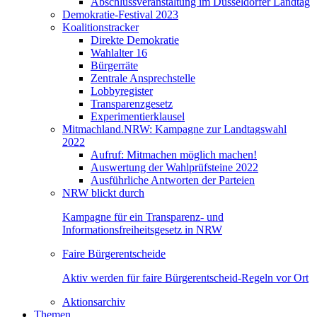
Abschlussveranstaltung im Düsseldorfer Landtag
Demokratie-Festival 2023
Koalitionstracker
Direkte Demokratie
Wahlalter 16
Bürgerräte
Zentrale Ansprechstelle
Lobbyregister
Transparenzgesetz
Experimentierklausel
Mitmachland.NRW: Kampagne zur Landtagswahl
2022
Aufruf: Mitmachen möglich machen!
Auswertung der Wahlprüfsteine 2022
Ausführliche Antworten der Parteien
NRW blickt durch
Kampagne für ein Transparenz- und
Informationsfreiheitsgesetz in NRW
Faire Bürgerentscheide
Aktiv werden für faire Bürgerentscheid-Regeln vor Ort
Aktionsarchiv
Themen