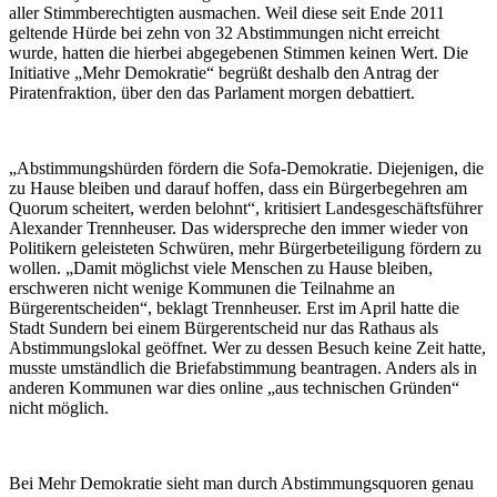
aller Stimmberechtigten ausmachen. Weil diese seit Ende 2011
geltende Hürde bei zehn von 32 Abstimmungen nicht erreicht
wurde, hatten die hierbei abgegebenen Stimmen keinen Wert. Die
Initiative „Mehr Demokratie“ begrüßt deshalb den Antrag der
Piratenfraktion, über den das Parlament morgen debattiert.
„Abstimmungshürden fördern die Sofa-Demokratie. Diejenigen, die
zu Hause bleiben und darauf hoffen, dass ein Bürgerbegehren am
Quorum scheitert, werden belohnt“, kritisiert Landesgeschäftsführer
Alexander Trennheuser. Das widerspreche den immer wieder von
Politikern geleisteten Schwüren, mehr Bürgerbeteiligung fördern zu
wollen. „Damit möglichst viele Menschen zu Hause bleiben,
erschweren nicht wenige Kommunen die Teilnahme an
Bürgerentscheiden“, beklagt Trennheuser. Erst im April hatte die
Stadt Sundern bei einem Bürgerentscheid nur das Rathaus als
Abstimmungslokal geöffnet. Wer zu dessen Besuch keine Zeit hatte,
musste umständlich die Briefabstimmung beantragen. Anders als in
anderen Kommunen war dies online „aus technischen Gründen“
nicht möglich.
Bei Mehr Demokratie sieht man durch Abstimmungsquoren genau