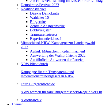
Abschlussveranstaltung im Düsseldorfer Landtag
Demokratie-Festival 2023
Koalitionstracker
Direkte Demokratie
Wahlalter 16
Bürgerräte
Zentrale Ansprechstelle
Lobbyregister
Transparenzgesetz
Experimentierklausel
Mitmachland.NRW: Kampagne zur Landtagswahl
2022
Aufruf: Mitmachen möglich machen!
Auswertung der Wahlprüfsteine 2022
Ausführliche Antworten der Parteien
NRW blickt durch
Kampagne für ein Transparenz- und
Informationsfreiheitsgesetz in NRW
Faire Bürgerentscheide
Aktiv werden für faire Bürgerentscheid-Regeln vor Ort
Aktionsarchiv
Themen