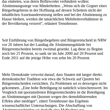
das eintreten, was deren Befürworter verhindern wollen:
Abstimmungssiege von Minderheiten. „Wenn sich die Gegner eines
Bürgerbegehrens in der Hoffnung auf dessen Scheitern nicht der
inhaltlichen Auseinandersetzung stellen und bei der Abstimmung zu
Hause bleiben, werden die tatsächlichen Mehrheitsverhältnisse in
der Bevölkerung verzerrt“, erläutert Trennheuser.
Seit Einführung von Bürgerbegehren und Bürgerentscheid in NRW
vor 20 Jahren hat der Landtag die Abstimmungshürde bei
Bürgerentscheiden bereits zweimal gesenkt. Lag diese zu Beginn
noch bei 25 Prozent, so sank sie im Jahr 2000 auf 20 Prozent und
Ende 2011 auf die jetzige Höhe von zehn bis 20 Prozent.
Mehr Demokratie verweist darauf, dass Staaten mit langer direkt-
demokratischer Tradition wie etwa die Schweiz auf Quoren bei
Bürgerentscheiden verzichten. Zu Problemen sei es deswegen nicht
gekommen. „Eine hohe Beteiligung ist natürlich wünschenswert. Im
Vergleich mit quorumsfreien Bürgerentscheiden ist die Beteiligung
an Abstimmungen mit Quorum wegen des demobilisierenden
Effekts aber niedriger“, zitiert Trennheuser das Ergebnis
wissenschaftlicher Untersuchungen. Die Abschaffung von
Abstimmungshürden sei deshalb eine Maßnahme zur