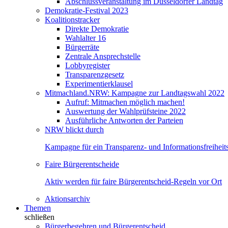
Abschlussveranstaltung im Düsseldorfer Landtag
Demokratie-Festival 2023
Koalitionstracker
Direkte Demokratie
Wahlalter 16
Bürgerräte
Zentrale Ansprechstelle
Lobbyregister
Transparenzgesetz
Experimentierklausel
Mitmachland.NRW: Kampagne zur Landtagswahl 2022
Aufruf: Mitmachen möglich machen!
Auswertung der Wahlprüfsteine 2022
Ausführliche Antworten der Parteien
NRW blickt durch
Kampagne für ein Transparenz- und Informationsfreihei
Faire Bürgerentscheide
Aktiv werden für faire Bürgerentscheid-Regeln vor Ort
Aktionsarchiv
Themen
schließen
Bürgerbegehren und Bürgerentscheid