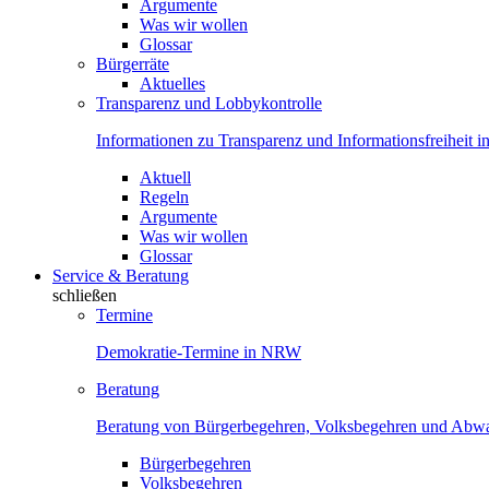
Argumente
Was wir wollen
Glossar
Bürgerräte
Aktuelles
Transparenz und Lobbykontrolle
Informationen zu Transparenz und Informationsfreiheit
Aktuell
Regeln
Argumente
Was wir wollen
Glossar
Service & Beratung
schließen
Termine
Demokratie-Termine in NRW
Beratung
Beratung von Bürgerbegehren, Volksbegehren und Ab
Bürgerbegehren
Volksbegehren