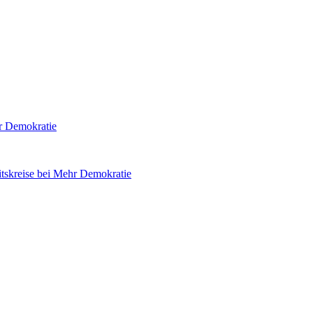
hr Demokratie
tskreise bei Mehr Demokratie