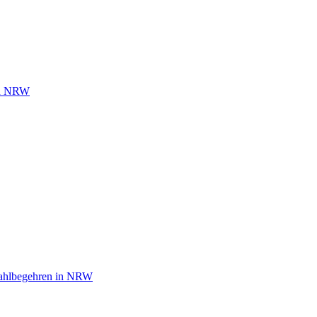
 in NRW
wahlbegehren in NRW