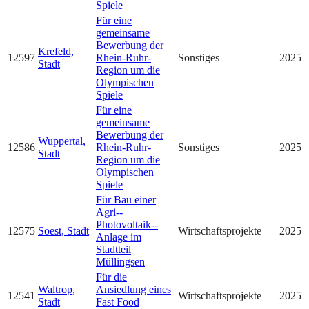
Spiele
Für eine
gemeinsame
Bewerbung der
Krefeld,
12597
Rhein-Ruhr-
Sonstiges
2025
Stadt
Region um die
Olympischen
Spiele
Für eine
gemeinsame
Bewerbung der
Wuppertal,
12586
Rhein-Ruhr-
Sonstiges
2025
Stadt
Region um die
Olympischen
Spiele
Für Bau einer
Agri-­
Photovoltaik-­
12575
Soest, Stadt
Wirtschaftsprojekte
2025
Anlage im
Stadtteil
Müllingsen
Für die
Waltrop,
Ansiedlung eines
12541
Wirtschaftsprojekte
2025
Stadt
Fast Food