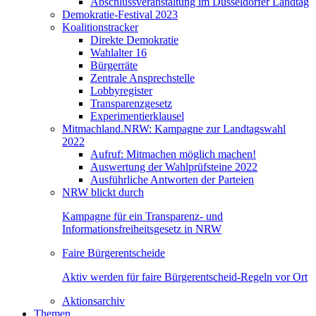
Abschlussveranstaltung im Düsseldorfer Landtag
Demokratie-Festival 2023
Koalitionstracker
Direkte Demokratie
Wahlalter 16
Bürgerräte
Zentrale Ansprechstelle
Lobbyregister
Transparenzgesetz
Experimentierklausel
Mitmachland.NRW: Kampagne zur Landtagswahl
2022
Aufruf: Mitmachen möglich machen!
Auswertung der Wahlprüfsteine 2022
Ausführliche Antworten der Parteien
NRW blickt durch
Kampagne für ein Transparenz- und
Informationsfreiheitsgesetz in NRW
Faire Bürgerentscheide
Aktiv werden für faire Bürgerentscheid-Regeln vor Ort
Aktionsarchiv
Themen