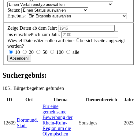
Status:
Ergebnis:
Zeige Daten ab dem Jahr:
bis einschließlich zum Jahr:
Wieviel Datensätze sollen auf einer Übersichtsseite angezeigt
werden?
10
20
50
100
alle
Suchergebnis:
1051 Bürgerbegehren gefunden
ID
Ort
Thema
Themenbereich
Jahr
Für eine
gemeinsame
Bewerbung der
Dortmund,
12609
Rhein-Ruhr-
Sonstiges
2025
Stadt
Region um die
Olympischen