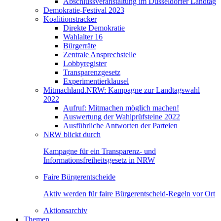
Abschlussveranstaltung im Düsseldorfer Landtag
Demokratie-Festival 2023
Koalitionstracker
Direkte Demokratie
Wahlalter 16
Bürgerräte
Zentrale Ansprechstelle
Lobbyregister
Transparenzgesetz
Experimentierklausel
Mitmachland.NRW: Kampagne zur Landtagswahl
2022
Aufruf: Mitmachen möglich machen!
Auswertung der Wahlprüfsteine 2022
Ausführliche Antworten der Parteien
NRW blickt durch
Kampagne für ein Transparenz- und
Informationsfreiheitsgesetz in NRW
Faire Bürgerentscheide
Aktiv werden für faire Bürgerentscheid-Regeln vor Ort
Aktionsarchiv
Themen