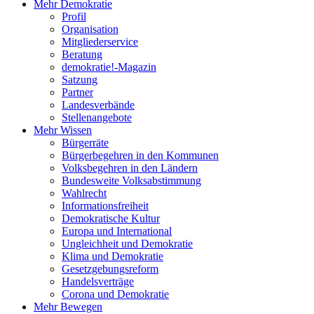
Mehr Demokratie
Profil
Organisation
Mitgliederservice
Beratung
demokratie!-Magazin
Satzung
Partner
Landesverbände
Stellenangebote
Mehr Wissen
Bürgerräte
Bürgerbegehren in den Kommunen
Volksbegehren in den Ländern
Bundesweite Volksabstimmung
Wahlrecht
Informationsfreiheit
Demokratische Kultur
Europa und International
Ungleichheit und Demokratie
Klima und Demokratie
Gesetzgebungsreform
Handelsverträge
Corona und Demokratie
Mehr Bewegen