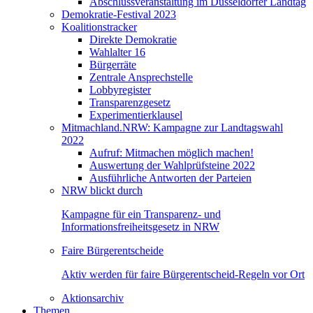
Abschlussveranstaltung im Düsseldorfer Landtag
Demokratie-Festival 2023
Koalitionstracker
Direkte Demokratie
Wahlalter 16
Bürgerräte
Zentrale Ansprechstelle
Lobbyregister
Transparenzgesetz
Experimentierklausel
Mitmachland.NRW: Kampagne zur Landtagswahl
2022
Aufruf: Mitmachen möglich machen!
Auswertung der Wahlprüfsteine 2022
Ausführliche Antworten der Parteien
NRW blickt durch
Kampagne für ein Transparenz- und
Informationsfreiheitsgesetz in NRW
Faire Bürgerentscheide
Aktiv werden für faire Bürgerentscheid-Regeln vor Ort
Aktionsarchiv
Themen