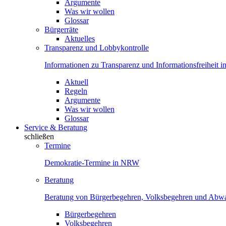
Argumente
Was wir wollen
Glossar
Bürgerräte
Aktuelles
Transparenz und Lobbykontrolle
Informationen zu Transparenz und Informationsfreiheit
Aktuell
Regeln
Argumente
Was wir wollen
Glossar
Service & Beratung
schließen
Termine
Demokratie-Termine in NRW
Beratung
Beratung von Bürgerbegehren, Volksbegehren und Ab
Bürgerbegehren
Volksbegehren