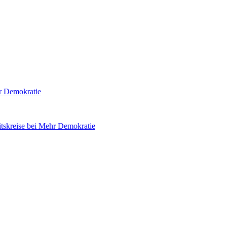
hr Demokratie
tskreise bei Mehr Demokratie