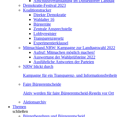
Abschlussveranstaltung im Düsseldorfer Landtag
Demokratie-Festival 2023
Koalitionstracker
Direkte Demokratie
Wahlalter 16
Bürgerräte
Zentrale Ansprechstelle
Lobbyregister
Transparenzgesetz
Experimentierklausel
Mitmachland.NRW: Kampagne zur Landtagswahl 2022
Aufruf: Mitmachen möglich machen!
Auswertung der Wahlprüfsteine 2022
Ausführliche Antworten der Parteien
NRW blickt durch
Kampagne für ein Transparenz- und Informationsfreihei
Faire Bürgerentscheide
Aktiv werden für faire Bürgerentscheid-Regeln vor Ort
Aktionsarchiv
Themen
schließen
Bürgerbegehren und Bürgerentscheid