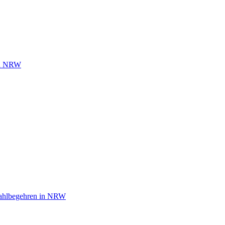
 in NRW
wahlbegehren in NRW