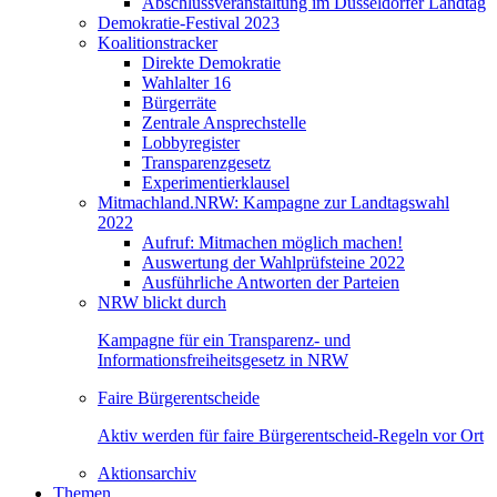
Abschlussveranstaltung im Düsseldorfer Landtag
Demokratie-Festival 2023
Koalitionstracker
Direkte Demokratie
Wahlalter 16
Bürgerräte
Zentrale Ansprechstelle
Lobbyregister
Transparenzgesetz
Experimentierklausel
Mitmachland.NRW: Kampagne zur Landtagswahl
2022
Aufruf: Mitmachen möglich machen!
Auswertung der Wahlprüfsteine 2022
Ausführliche Antworten der Parteien
NRW blickt durch
Kampagne für ein Transparenz- und
Informationsfreiheitsgesetz in NRW
Faire Bürgerentscheide
Aktiv werden für faire Bürgerentscheid-Regeln vor Ort
Aktionsarchiv
Themen