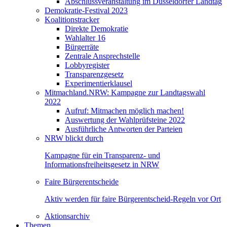
Abschlussveranstaltung im Düsseldorfer Landtag
Demokratie-Festival 2023
Koalitionstracker
Direkte Demokratie
Wahlalter 16
Bürgerräte
Zentrale Ansprechstelle
Lobbyregister
Transparenzgesetz
Experimentierklausel
Mitmachland.NRW: Kampagne zur Landtagswahl
2022
Aufruf: Mitmachen möglich machen!
Auswertung der Wahlprüfsteine 2022
Ausführliche Antworten der Parteien
NRW blickt durch
Kampagne für ein Transparenz- und
Informationsfreiheitsgesetz in NRW
Faire Bürgerentscheide
Aktiv werden für faire Bürgerentscheid-Regeln vor Ort
Aktionsarchiv
Themen