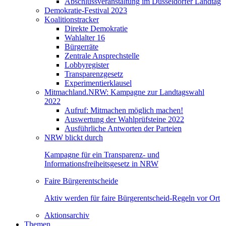
Abschlussveranstaltung im Düsseldorfer Landtag
Demokratie-Festival 2023
Koalitionstracker
Direkte Demokratie
Wahlalter 16
Bürgerräte
Zentrale Ansprechstelle
Lobbyregister
Transparenzgesetz
Experimentierklausel
Mitmachland.NRW: Kampagne zur Landtagswahl
2022
Aufruf: Mitmachen möglich machen!
Auswertung der Wahlprüfsteine 2022
Ausführliche Antworten der Parteien
NRW blickt durch
Kampagne für ein Transparenz- und
Informationsfreiheitsgesetz in NRW
Faire Bürgerentscheide
Aktiv werden für faire Bürgerentscheid-Regeln vor Ort
Aktionsarchiv
Themen