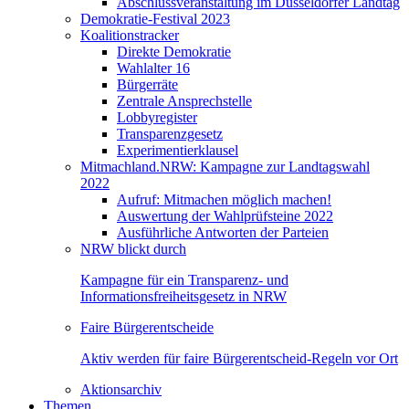
Abschlussveranstaltung im Düsseldorfer Landtag
Demokratie-Festival 2023
Koalitionstracker
Direkte Demokratie
Wahlalter 16
Bürgerräte
Zentrale Ansprechstelle
Lobbyregister
Transparenzgesetz
Experimentierklausel
Mitmachland.NRW: Kampagne zur Landtagswahl
2022
Aufruf: Mitmachen möglich machen!
Auswertung der Wahlprüfsteine 2022
Ausführliche Antworten der Parteien
NRW blickt durch
Kampagne für ein Transparenz- und
Informationsfreiheitsgesetz in NRW
Faire Bürgerentscheide
Aktiv werden für faire Bürgerentscheid-Regeln vor Ort
Aktionsarchiv
Themen