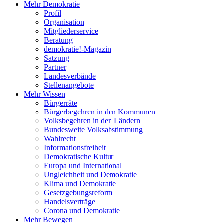
Mehr Demokratie
Profil
Organisation
Mitgliederservice
Beratung
demokratie!-Magazin
Satzung
Partner
Landesverbände
Stellenangebote
Mehr Wissen
Bürgerräte
Bürgerbegehren in den Kommunen
Volksbegehren in den Ländern
Bundesweite Volksabstimmung
Wahlrecht
Informationsfreiheit
Demokratische Kultur
Europa und International
Ungleichheit und Demokratie
Klima und Demokratie
Gesetzgebungsreform
Handelsverträge
Corona und Demokratie
Mehr Bewegen