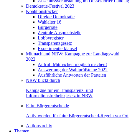
Abschlussveranstaltung im Düsseldorfer Landtag
Demokratie-Festival 2023
Koalitionstracker
Direkte Demokratie
Wahlalter 16
Bürgerräte
Zentrale Ansprechstelle
Lobbyregister
Transparenzgesetz
Experimentierklausel
Mitmachland.NRW: Kampagne zur Landtagswahl
2022
Aufruf: Mitmachen möglich machen!
Auswertung der Wahlprüfsteine 2022
Ausführliche Antworten der Parteien
NRW blickt durch
Kampagne für ein Transparenz- und
Informationsfreiheitsgesetz in NRW
Faire Bürgerentscheide
Aktiv werden für faire Bürgerentscheid-Regeln vor Ort
Aktionsarchiv
Themen