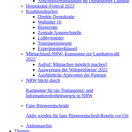
Abschlussveranstaltung im Düsseldorfer Landtag
Demokratie-Festival 2023
Koalitionstracker
Direkte Demokratie
Wahlalter 16
Bürgerräte
Zentrale Ansprechstelle
Lobbyregister
Transparenzgesetz
Experimentierklausel
Mitmachland.NRW: Kampagne zur Landtagswahl
2022
Aufruf: Mitmachen möglich machen!
Auswertung der Wahlprüfsteine 2022
Ausführliche Antworten der Parteien
NRW blickt durch
Kampagne für ein Transparenz- und
Informationsfreiheitsgesetz in NRW
Faire Bürgerentscheide
Aktiv werden für faire Bürgerentscheid-Regeln vor Ort
Aktionsarchiv
Themen