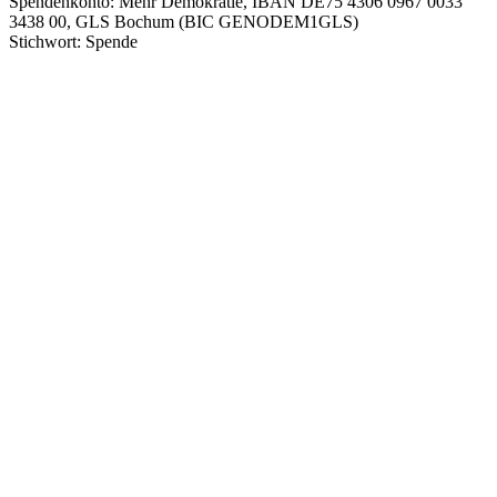
Spendenkonto: Mehr Demokratie, IBAN DE75 4306 0967 0033
3438 00, GLS Bochum (BIC GENODEM1GLS)
Stichwort: Spende