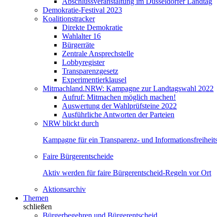
Abschlussveranstaltung im Düsseldorfer Landtag
Demokratie-Festival 2023
Koalitionstracker
Direkte Demokratie
Wahlalter 16
Bürgerräte
Zentrale Ansprechstelle
Lobbyregister
Transparenzgesetz
Experimentierklausel
Mitmachland.NRW: Kampagne zur Landtagswahl 2022
Aufruf: Mitmachen möglich machen!
Auswertung der Wahlprüfsteine 2022
Ausführliche Antworten der Parteien
NRW blickt durch
Kampagne für ein Transparenz- und Informationsfreihei
Faire Bürgerentscheide
Aktiv werden für faire Bürgerentscheid-Regeln vor Ort
Aktionsarchiv
Themen
schließen
Bürgerbegehren und Bürgerentscheid