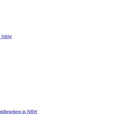
 in NRW
wahlbegehren in NRW