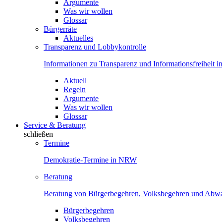
Argumente
Was wir wollen
Glossar
Bürgerräte
Aktuelles
Transparenz und Lobbykontrolle
Informationen zu Transparenz und Informationsfreiheit
Aktuell
Regeln
Argumente
Was wir wollen
Glossar
Service & Beratung
schließen
Termine
Demokratie-Termine in NRW
Beratung
Beratung von Bürgerbegehren, Volksbegehren und Ab
Bürgerbegehren
Volksbegehren