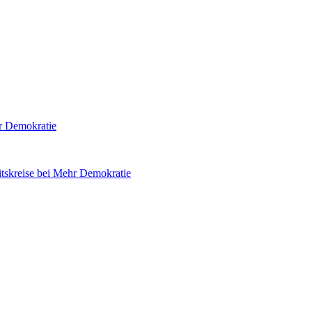
hr Demokratie
tskreise bei Mehr Demokratie