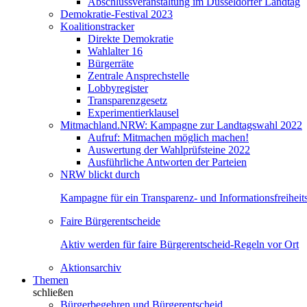
Abschlussveranstaltung im Düsseldorfer Landtag
Demokratie-Festival 2023
Koalitionstracker
Direkte Demokratie
Wahlalter 16
Bürgerräte
Zentrale Ansprechstelle
Lobbyregister
Transparenzgesetz
Experimentierklausel
Mitmachland.NRW: Kampagne zur Landtagswahl 2022
Aufruf: Mitmachen möglich machen!
Auswertung der Wahlprüfsteine 2022
Ausführliche Antworten der Parteien
NRW blickt durch
Kampagne für ein Transparenz- und Informationsfreihei
Faire Bürgerentscheide
Aktiv werden für faire Bürgerentscheid-Regeln vor Ort
Aktionsarchiv
Themen
schließen
Bürgerbegehren und Bürgerentscheid