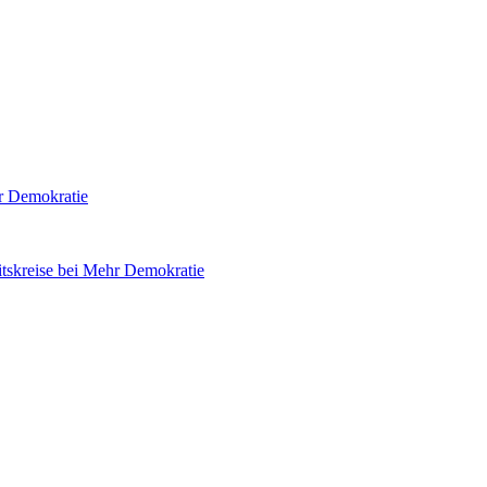
hr Demokratie
tskreise bei Mehr Demokratie