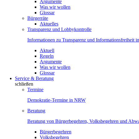
Argumente
Was wir wollen
Glossar
Bürgerräte
Aktuelles
Transparenz und Lobbykontrolle
Informationen zu Transparenz und Informationsfreiheit
Aktuell
Regeln
Argumente
Was wir wollen
Glossar
Service & Beratung
schließen
Termine
Demokratie-Termine in NRW
Beratung
Beratung von Bürgerbegehren, Volksbegehren und Ab
Bürgerbegehren
Volksbegehren