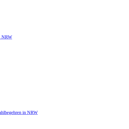
 in NRW
wahlbegehren in NRW