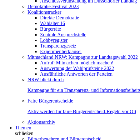
Abschlussveranstaltung im Düsseldorfer Landtag
Demokratie-Festival 2023
Koalitionstracker
Direkte Demokratie
Wahlalter 16
Bürgerräte
Zentrale Ansprechstelle
Lobbyregister
Transparenzgesetz
Experimentierklausel
Mitmachland.NRW: Kampagne zur Landtagswahl 2022
Aufruf: Mitmachen möglich machen!
Auswertung der Wahlprüfsteine 2022
Ausführliche Antworten der Parteien
NRW blickt durch
Kampagne für ein Transparenz- und Informationsfreihei
Faire Bürgerentscheide
Aktiv werden für faire Bürgerentscheid-Regeln vor Ort
Aktionsarchiv
Themen
schließen
Bürgerbegehren und Bürgerentscheid