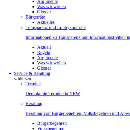
Argumente
Was wir wollen
Glossar
Bürgerräte
Aktuelles
Transparenz und Lobbykontrolle
Informationen zu Transparenz und Informationsfreiheit
Aktuell
Regeln
Argumente
Was wir wollen
Glossar
Service & Beratung
schließen
Termine
Demokratie-Termine in NRW
Beratung
Beratung von Bürgerbegehren, Volksbegehren und Ab
Bürgerbegehren
Volksbegehren