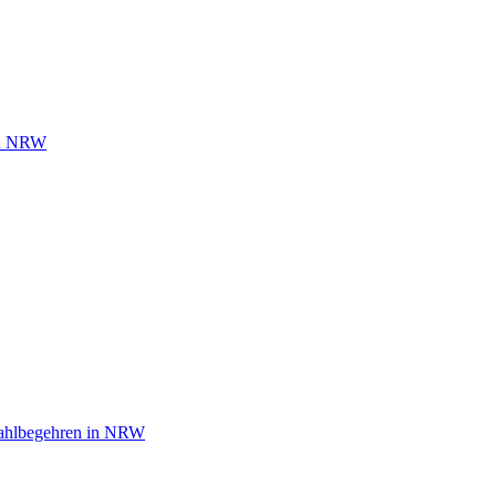
 in NRW
wahlbegehren in NRW