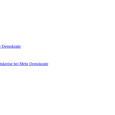
hr Demokratie
tskreise bei Mehr Demokratie