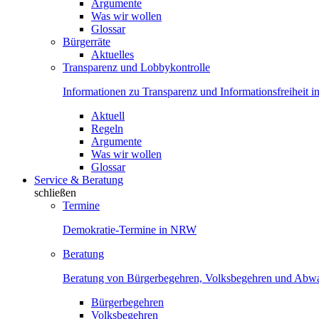
Argumente
Was wir wollen
Glossar
Bürgerräte
Aktuelles
Transparenz und Lobbykontrolle
Informationen zu Transparenz und Informationsfreiheit
Aktuell
Regeln
Argumente
Was wir wollen
Glossar
Service & Beratung
schließen
Termine
Demokratie-Termine in NRW
Beratung
Beratung von Bürgerbegehren, Volksbegehren und Ab
Bürgerbegehren
Volksbegehren