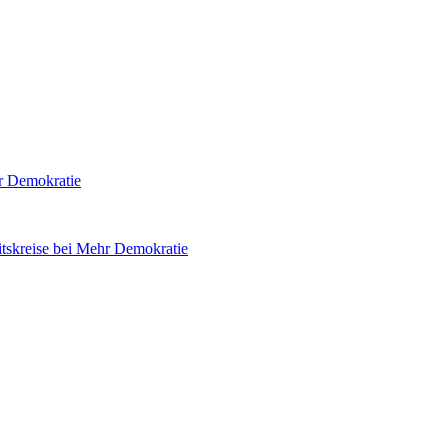
hr Demokratie
tskreise bei Mehr Demokratie