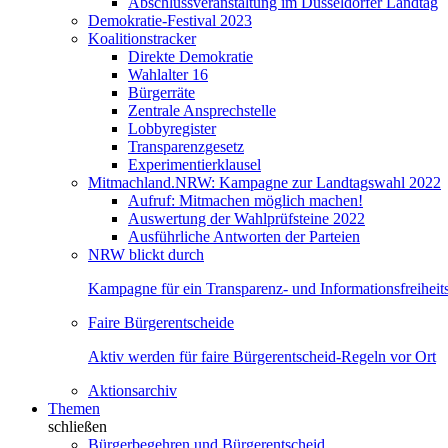
Abschlussveranstaltung im Düsseldorfer Landtag
Demokratie-Festival 2023
Koalitionstracker
Direkte Demokratie
Wahlalter 16
Bürgerräte
Zentrale Ansprechstelle
Lobbyregister
Transparenzgesetz
Experimentierklausel
Mitmachland.NRW: Kampagne zur Landtagswahl 2022
Aufruf: Mitmachen möglich machen!
Auswertung der Wahlprüfsteine 2022
Ausführliche Antworten der Parteien
NRW blickt durch
Kampagne für ein Transparenz- und Informationsfreihei
Faire Bürgerentscheide
Aktiv werden für faire Bürgerentscheid-Regeln vor Ort
Aktionsarchiv
Themen
schließen
Bürgerbegehren und Bürgerentscheid