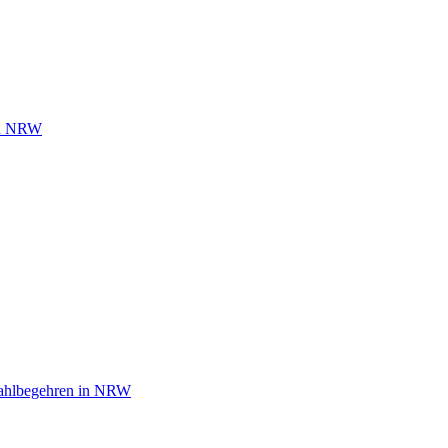
 in NRW
wahlbegehren in NRW