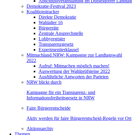
Abschlussveranstaltung im Düsseldorfer Landtag
Demokratie-Festival 2023
Koalitionstracker
Direkte Demokratie
Wahlalter 16
Bürgerräte
Zentrale Ansprechstelle
Lobbyregister
Transparenzgesetz
Experimentierklausel
Mitmachland.NRW: Kampagne zur Landtagswahl
2022
Aufruf: Mitmachen möglich machen!
Auswertung der Wahlprüfsteine 2022
Ausführliche Antworten der Parteien
NRW blickt durch
Kampagne für ein Transparenz- und
Informationsfreiheitsgesetz in NRW
Faire Bürgerentscheide
Aktiv werden für faire Bürgerentscheid-Regeln vor Ort
Aktionsarchiv
Themen