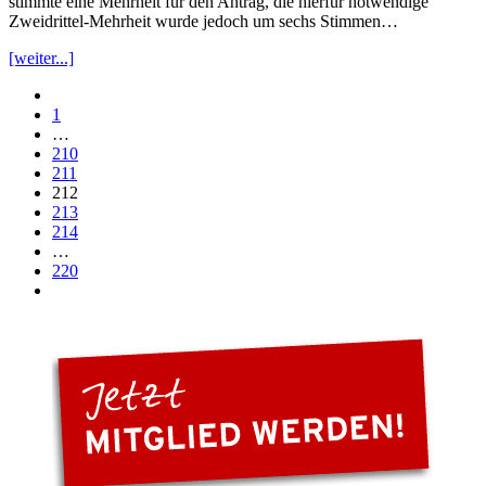
stimmte eine Mehrheit für den Antrag, die hierfür notwendige
Zweidrittel-Mehrheit wurde jedoch um sechs Stimmen…
[weiter...]
1
…
210
211
212
213
214
…
220